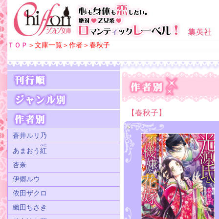
ＴＯＰ
＞文庫一覧＞作者＞春秋子
【春秋子】
蒼井ルリ乃
べに
あまおう
紅
杏奈
伊郷ルウ
依田ザクロ
織田ちさき