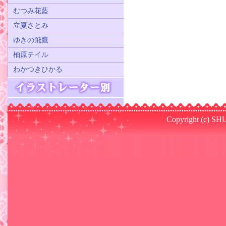
むつみ花藍
立夏さとみ
ゆきの飛鷹
柚原テイル
わかつきひかる
Copyright (c) SHU