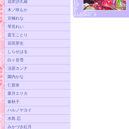
花衣沙久羅
木ノ咲もか
京極れな
琴見れい
斎王ことり
笹田芽生
しらせはる
白ヶ音雪
涼原カンナ
園内かな
仁賀奈
葉月エリカ
春秋子
ハルノヤヨイ
水島 忍
みかづき紅月