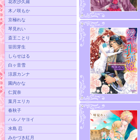
花衣沙久羅
木ノ咲もか
京極れな
琴見れい
斎王ことり
笹田芽生
しらせはる
白ヶ音雪
涼原カンナ
園内かな
仁賀奈
葉月エリカ
春秋子
ハルノヤヨイ
水島 忍
みかづき紅月