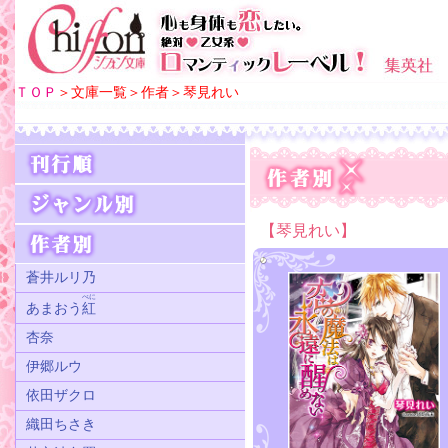
ＴＯＰ
＞文庫一覧＞作者＞琴見れい
【琴見れい】
蒼井ルリ乃
べに
あまおう
紅
杏奈
伊郷ルウ
依田ザクロ
織田ちさき