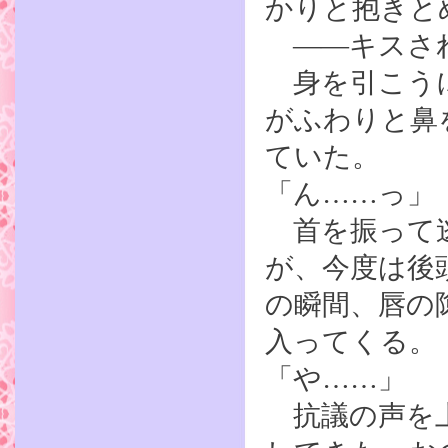
かりと抱きと
――キスさ
身を引こうに
がふわりと鼻
ていた。
「ん……っ」
首を振って逃
が、今度は後
の瞬間、唇の
入ってくる。
「や……」
抗議の声を上