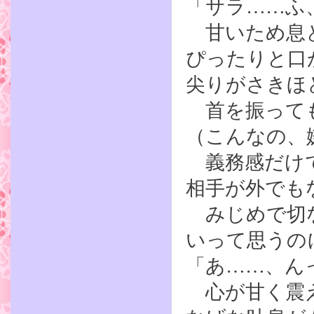
「サラ……ふ
甘いため息と
ぴったりと口
尖りがさきほ
首を振っても
（こんなの、
義務感だけで
相手が外でも
みじめで切な
いって思うの
「あ……、ん
心が甘く震え