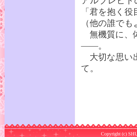
アルブレヒト
「君を抱く役
（他の誰でも
無機質に、体
――。
大切な思い出
て。
Copyright (c) SHU