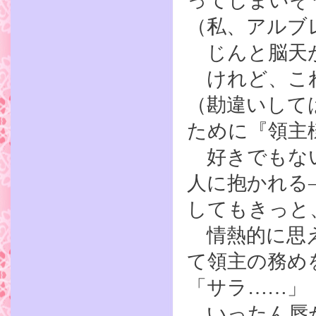
ってしまいそ
（私、アルブ
じんと脳天が
けれど、こ
（勘違いして
ために『領主
好きでもない
人に抱かれる
してもきっと
情熱的に思え
て領主の務め
「サラ……」
いったん唇が