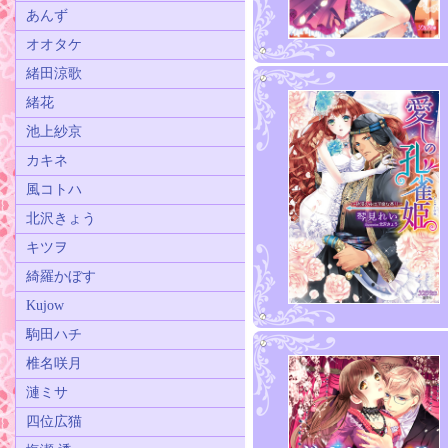
あんず
オオタケ
緒田涼歌
緒花
池上紗京
カキネ
風コトハ
北沢きょう
キツヲ
綺羅かぼす
Kujow
駒田ハチ
椎名咲月
漣ミサ
四位広猫