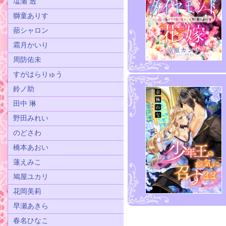
塩瀬 透
獅童ありす
蔀シャロン
霜月かいり
周防佑未
すがはらりゅう
鈴ノ助
田中 琳
野田みれい
のどさわ
橋本あおい
蓮えみこ
鳩屋ユカリ
花岡美莉
早瀬あきら
春名ひなこ