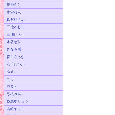
春乃えり
氷堂れん
真敷ひさめ
三池ろむこ
三浦ひらく
水谷悠珠
みなみ遥
森白ろっか
八千代ハル
ゆえこ
ユカ
YUGE
弓槻みあ
横馬場リョウ
吉崎ヤスミ