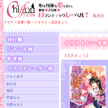
ＴＯＰ
＞文庫一覧＞イラスト＞北沢きょう
【北沢きょう】
アオイ冬子
あかば
旭炬
芦原モカ
天野ちぎり