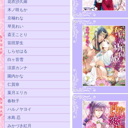
花衣沙久羅
木ノ咲もか
京極れな
琴見れい
斎王ことり
笹田芽生
しらせはる
白ヶ音雪
涼原カンナ
園内かな
仁賀奈
葉月エリカ
春秋子
ハルノヤヨイ
水島 忍
みかづき紅月