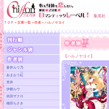
ＴＯＰ
＞文庫一覧＞作者＞ハルノヤヨイ
【ハルノヤヨイ】
蒼井ルリ乃
べに
あまおう
紅
杏奈
伊郷ルウ
依田ザクロ
織田ちさき