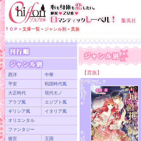
ＴＯＰ
＞文庫一覧＞ジャンル別＞貴族
【貴族】
西洋
中華
平安
戦国時代風
大正時代
現代モノ
アラブ風
エジプト風
ギリシア風
イタリア風
オリエンタル
ファンタジー
後宮
王国