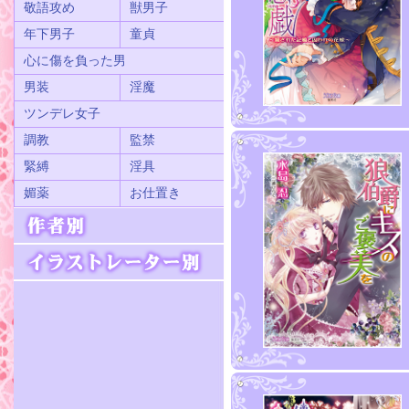
敬語攻め
獣男子
年下男子
童貞
心に傷を負った男
男装
淫魔
ツンデレ女子
調教
監禁
緊縛
淫具
媚薬
お仕置き