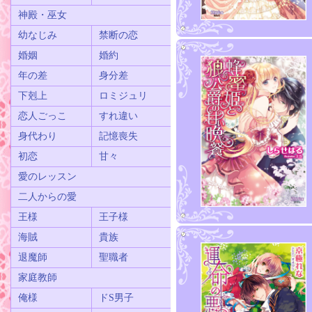
神殿・巫女
幼なじみ
禁断の恋
婚姻
婚約
年の差
身分差
下剋上
ロミジュリ
恋人ごっこ
すれ違い
身代わり
記憶喪失
初恋
甘々
愛のレッスン
二人からの愛
王様
王子様
海賊
貴族
退魔師
聖職者
家庭教師
俺様
ドS男子